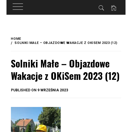
do
treści
Skip
to
HOME
content
SOLNIKI MAŁE – OBJAZDOWE WAKACJE Z OKISEM 2023 (12)
Solniki Małe – Objazdowe
Wakacje z OKiSem 2023 (12)
BY
PUBLISHED ON
9 WRZEŚNIA 2023
OKIS