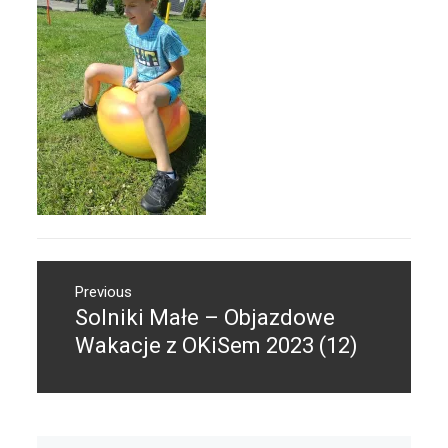
Nawigacja
Previous
wpisu
Solniki Małe – Objazdowe
Previous
post:
Wakacje z OKiSem 2023 (12)