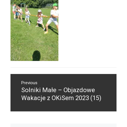
Nawigacja
Previous
wpisu
Solniki Małe – Objazdowe
Previous
post:
Wakacje z OKiSem 2023 (15)