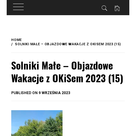
do
treści
Skip
to
HOME
content
SOLNIKI MAŁE – OBJAZDOWE WAKACJE Z OKISEM 2023 (15)
Solniki Małe – Objazdowe
Wakacje z OKiSem 2023 (15)
BY
PUBLISHED ON
9 WRZEŚNIA 2023
OKIS