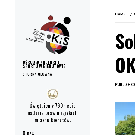
do
Skip
treści
to
HOME
content
So
OK
OŚRODEK KULTURY I
SPORTU W BIERUTOWIE
STORNA GŁÓWNA
PUBLISHE
Primary
Menu
Świętujemy 760-lecie
nadania praw miejskich
miastu Bierutów.
O nas