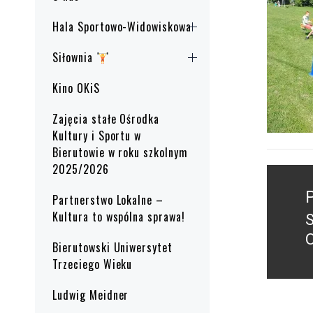
Hala Sportowo-Widowiskowa
Siłownia
Kino OKiS
Zajęcia stałe Ośrodka
Kultury i Sportu w
Bierutowie w roku szkolnym
2025/2026
Nawig
wpisu
Partnerstwo Lokalne –
Kultura to wspólna sprawa!
S
P
Bierutowski Uniwersytet
p
Trzeciego Wieku
Ludwig Meidner