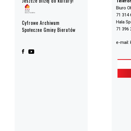
Jeszcze bliżej do kultury!
Telefo
Biuro O
71 314 
Hala S
Cyfrowe Archiwum
71 396 
Społeczne Gminy Bierutów
e-mail: