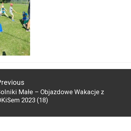
acja
Previous
olniki Małe – Objazdowe Wakacje z
revious
OKiSem 2023 (18)
ost: