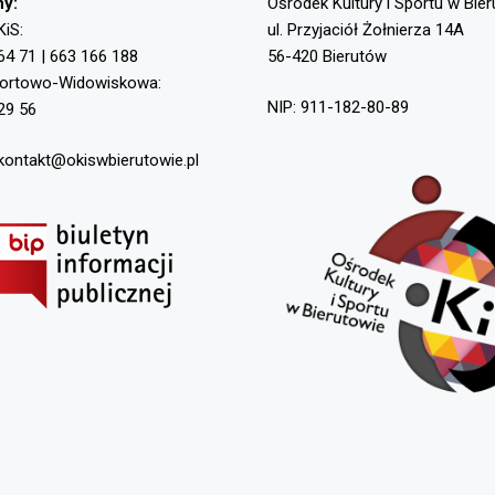
ny:
Ośrodek Kultury i Sportu w Bie
KiS:
ul. Przyjaciół Żołnierza 14A
64 71 | 663 166 188
56-420 Bierutów
portowo-Widowiskowa:
NIP: 911-182-80-89
29 56
 kontakt@okiswbierutowie.pl