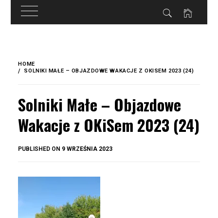
do
treści
Skip
to
HOME
content
SOLNIKI MAŁE – OBJAZDOWE WAKACJE Z OKISEM 2023 (24)
Solniki Małe – Objazdowe
Wakacje z OKiSem 2023 (24)
BY
PUBLISHED ON
9 WRZEŚNIA 2023
OKIS