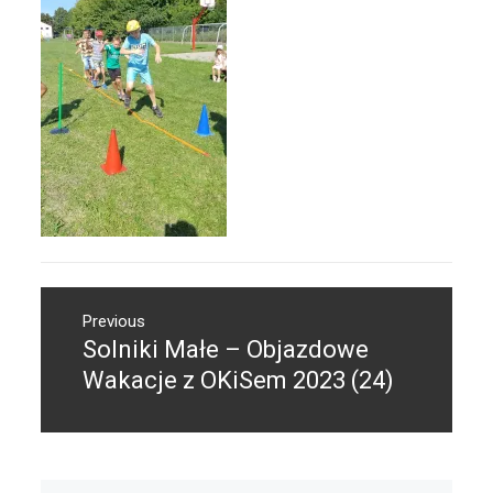
Nawigacja
Previous
wpisu
Solniki Małe – Objazdowe
Previous
post:
Wakacje z OKiSem 2023 (24)