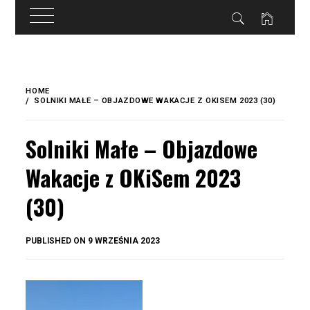
do
treści
Skip
to
HOME
content
SOLNIKI MAŁE – OBJAZDOWE WAKACJE Z OKISEM 2023 (30)
Solniki Małe – Objazdowe
Wakacje z OKiSem 2023
(30)
BY
PUBLISHED ON
9 WRZEŚNIA 2023
OKIS