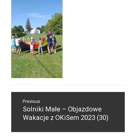
Nawigacja
Previous
wpisu
Solniki Małe – Objazdowe
Previous
post:
Wakacje z OKiSem 2023 (30)