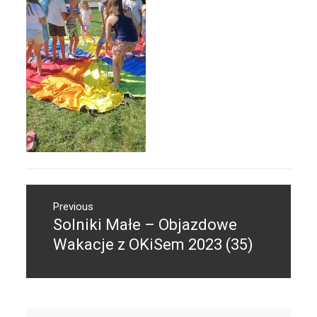
Nawigacja
Previous
wpisu
Solniki Małe – Objazdowe
Previous
post:
Wakacje z OKiSem 2023 (35)