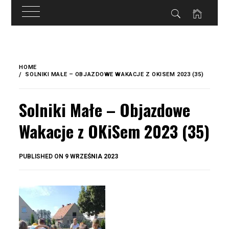
do
treści
Skip
to
HOME
content
SOLNIKI MAŁE – OBJAZDOWE WAKACJE Z OKISEM 2023 (35)
Solniki Małe – Objazdowe
Wakacje z OKiSem 2023 (35)
BY
PUBLISHED ON
9 WRZEŚNIA 2023
OKIS