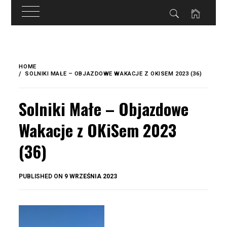
do
treści
Skip
to
HOME
content
SOLNIKI MAŁE – OBJAZDOWE WAKACJE Z OKISEM 2023 (36)
Solniki Małe – Objazdowe
Wakacje z OKiSem 2023
(36)
BY
PUBLISHED ON
9 WRZEŚNIA 2023
OKIS