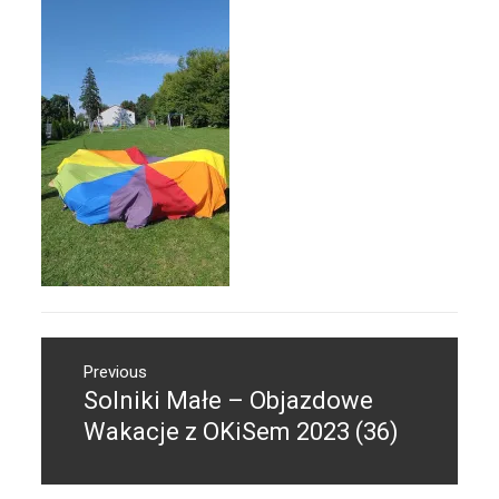
Nawigacja
Previous
wpisu
Solniki Małe – Objazdowe
Previous
post:
Wakacje z OKiSem 2023 (36)