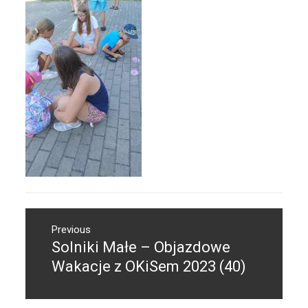
Nawigacja
Previous
wpisu
Solniki Małe – Objazdowe
Previous
post:
Wakacje z OKiSem 2023 (40)