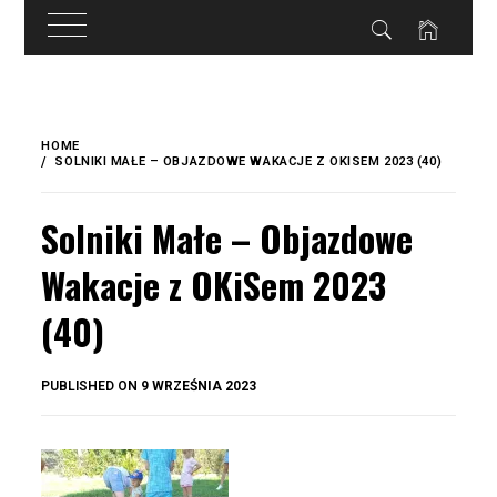
do
treści
Skip
to
HOME
content
SOLNIKI MAŁE – OBJAZDOWE WAKACJE Z OKISEM 2023 (40)
Solniki Małe – Objazdowe
Wakacje z OKiSem 2023
(40)
BY
PUBLISHED ON
9 WRZEŚNIA 2023
OKIS