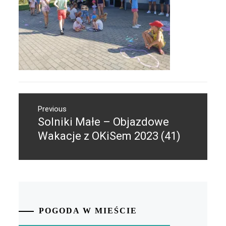
Nawigacja
Previous
wpisu
Solniki Małe – Objazdowe
Previous
post:
Wakacje z OKiSem 2023 (41)
POGODA W MIEŚCIE