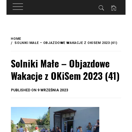
do
treści
Skip
to
HOME
content
SOLNIKI MAŁE – OBJAZDOWE WAKACJE Z OKISEM 2023 (41)
Solniki Małe – Objazdowe
Wakacje z OKiSem 2023 (41)
BY
PUBLISHED ON
9 WRZEŚNIA 2023
OKIS