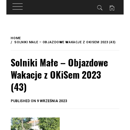
do
treści
Skip
to
HOME
content
SOLNIKI MAŁE – OBJAZDOWE WAKACJE Z OKISEM 2023 (43)
Solniki Małe – Objazdowe
Wakacje z OKiSem 2023
(43)
BY
PUBLISHED ON
9 WRZEŚNIA 2023
OKIS