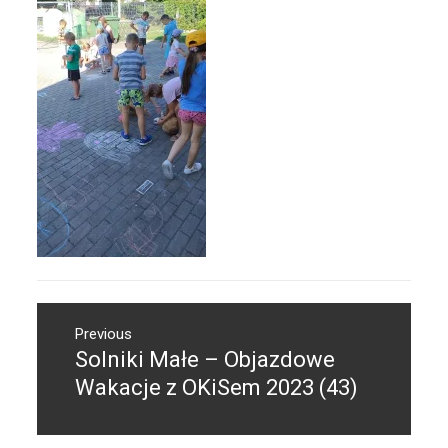
Nawigacja
Previous
wpisu
Solniki Małe – Objazdowe
Previous
post:
Wakacje z OKiSem 2023 (43)