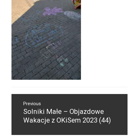
Nawigacja
Previous
wpisu
Solniki Małe – Objazdowe
Previous
post:
Wakacje z OKiSem 2023 (44)