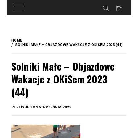
do
treści
Skip
to
HOME
content
SOLNIKI MAŁE – OBJAZDOWE WAKACJE Z OKISEM 2023 (44)
Solniki Małe – Objazdowe
Wakacje z OKiSem 2023
(44)
BY
PUBLISHED ON
9 WRZEŚNIA 2023
OKIS