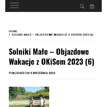
do
treści
Skip
to
HOME
content
SOLNIKI MAŁE – OBJAZDOWE WAKACJE Z OKISEM 2023 (6)
Solniki Małe – Objazdowe
Wakacje z OKiSem 2023 (6)
BY
PUBLISHED ON
9 WRZEŚNIA 2023
OKIS