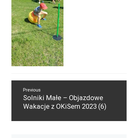
Nawigacja
Previous
wpisu
Solniki Małe – Objazdowe
Previous
post:
Wakacje z OKiSem 2023 (6)