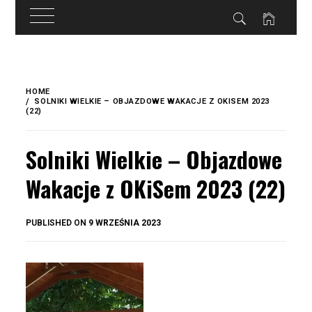
do
treści
Skip
to
HOME
content
SOLNIKI WIELKIE – OBJAZDOWE WAKACJE Z OKISEM 2023
(22)
Solniki Wielkie – Objazdowe
Wakacje z OKiSem 2023 (22)
BY
PUBLISHED ON
9 WRZEŚNIA 2023
OKIS