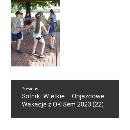
Nawigacja
Previous
wpisu
Solniki Wielkie – Objazdowe
Previous
post:
Wakacje z OKiSem 2023 (22)