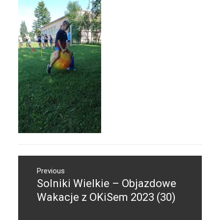
Nawigacja
Previous
wpisu
Solniki Wielkie – Objazdowe
Previous
post:
Wakacje z OKiSem 2023 (30)