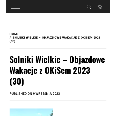
do
treści
Skip
to
HOME
content
SOLNIKI WIELKIE – OBJAZDOWE WAKACJE Z OKISEM 2023
(30)
Solniki Wielkie – Objazdowe
Wakacje z OKiSem 2023
(30)
BY
PUBLISHED ON
9 WRZEŚNIA 2023
OKIS