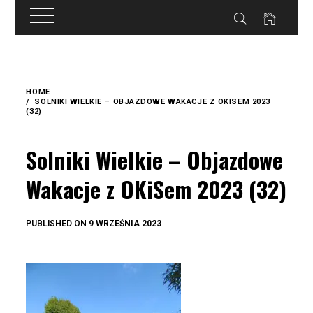
do
treści
Skip
to
HOME
content
SOLNIKI WIELKIE – OBJAZDOWE WAKACJE Z OKISEM 2023
(32)
Solniki Wielkie – Objazdowe
Wakacje z OKiSem 2023 (32)
BY
PUBLISHED ON
9 WRZEŚNIA 2023
OKIS