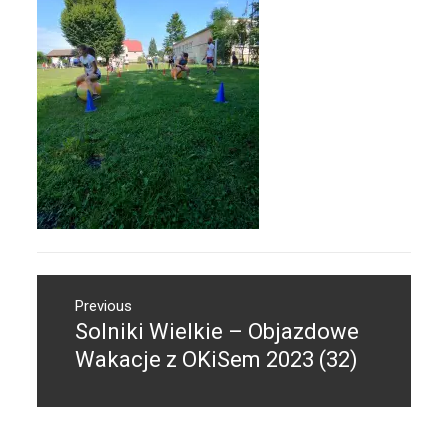
Nawigacja
Previous
wpisu
Solniki Wielkie – Objazdowe
Previous
post:
Wakacje z OKiSem 2023 (32)