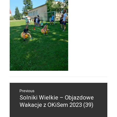
Nawigacja
Previous
wpisu
Solniki Wielkie – Objazdowe
Previous
post:
Wakacje z OKiSem 2023 (39)