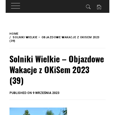
do
treści
Skip
to
HOME
content
SOLNIKI WIELKIE – OBJAZDOWE WAKACJE Z OKISEM 2023
(39)
Solniki Wielkie – Objazdowe
Wakacje z OKiSem 2023
(39)
BY
PUBLISHED ON
9 WRZEŚNIA 2023
OKIS