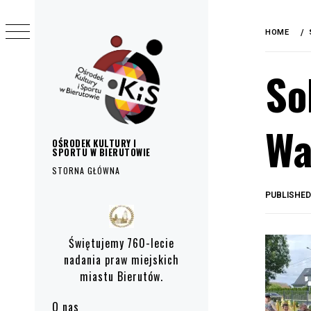
do
Skip
treści
to
HOME
content
So
Wa
OŚRODEK KULTURY I
SPORTU W BIERUTOWIE
STORNA GŁÓWNA
PUBLISHE
Primary
Menu
Świętujemy 760-lecie
nadania praw miejskich
miastu Bierutów.
O nas