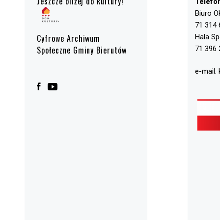
Jeszcze bliżej do kultury!
Telefo
Biuro O
71 314 
Hala S
Cyfrowe Archiwum
71 396 
Społeczne Gminy Bierutów
e-mail: