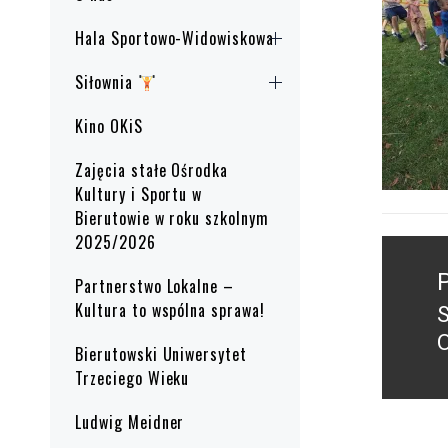
Hala Sportowo-Widowiskowa
Siłownia
Kino OKiS
Zajęcia stałe Ośrodka
Kultury i Sportu w
Bierutowie w roku szkolnym
2025/2026
Nawig
wpisu
Partnerstwo Lokalne –
Kultura to wspólna sprawa!
S
P
Bierutowski Uniwersytet
p
Trzeciego Wieku
Ludwig Meidner