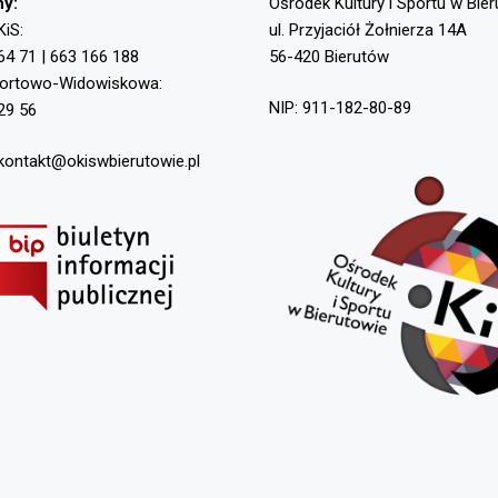
ny:
Ośrodek Kultury i Sportu w Bie
KiS:
ul. Przyjaciół Żołnierza 14A
64 71 | 663 166 188
56-420 Bierutów
portowo-Widowiskowa:
NIP: 911-182-80-89
29 56
 kontakt@okiswbierutowie.pl