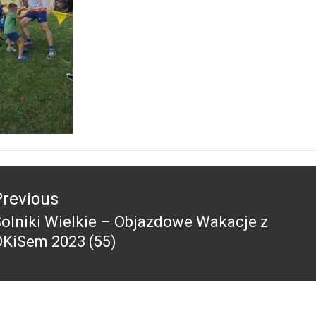
acja
Previous
olniki Wielkie – Objazdowe Wakacje z
revious
OKiSem 2023 (55)
ost: