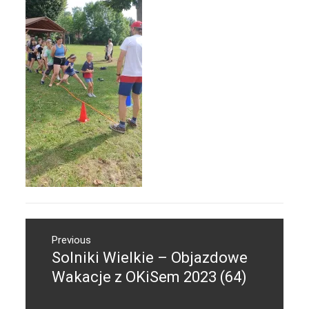
Nawigacja
Previous
wpisu
Solniki Wielkie – Objazdowe
Previous
post:
Wakacje z OKiSem 2023 (64)