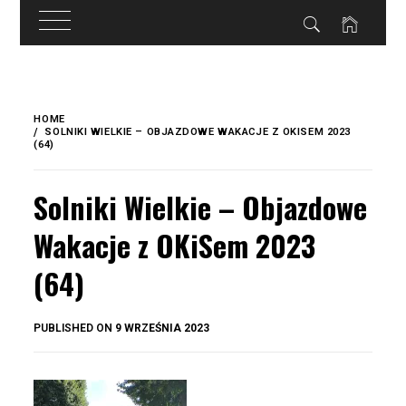
do
treści
Skip
to
HOME
content
SOLNIKI WIELKIE – OBJAZDOWE WAKACJE Z OKISEM 2023
(64)
Solniki Wielkie – Objazdowe
Wakacje z OKiSem 2023
(64)
BY
PUBLISHED ON
9 WRZEŚNIA 2023
OKIS