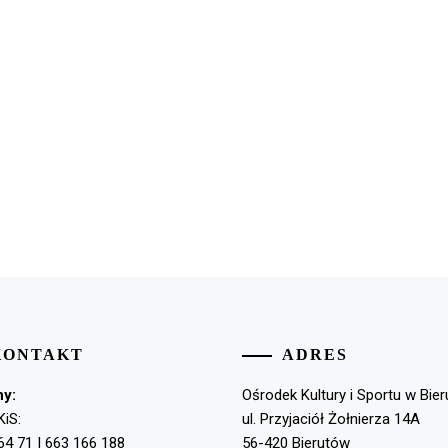
KONTAKT
ADRES
ny:
Ośrodek Kultury i Sportu w Bie
KiS:
ul. Przyjaciół Żołnierza 14A
64 71 | 663 166 188
56-420 Bierutów