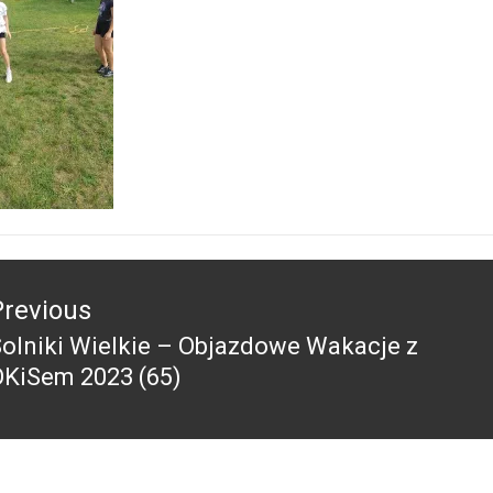
acja
Previous
olniki Wielkie – Objazdowe Wakacje z
revious
OKiSem 2023 (65)
ost: