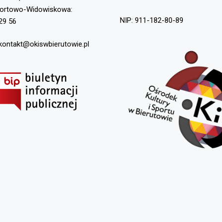
portowo-Widowiskowa:
NIP: 911-182-80-89
29 56
 kontakt@okiswbierutowie.pl