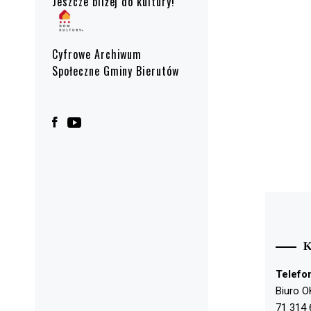
Jeszcze bliżej do kultury!
Cyfrowe Archiwum
Społeczne Gminy Bierutów
Telefo
Biuro O
71 314 