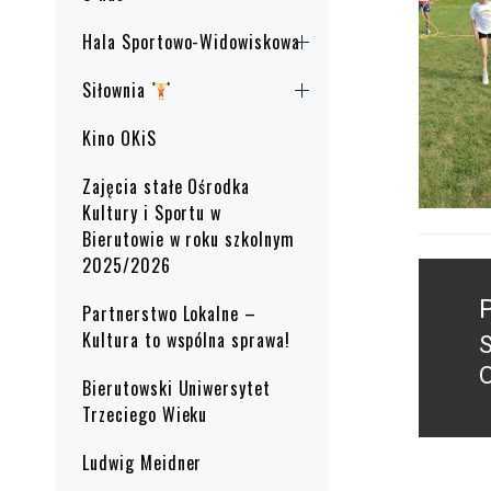
Hala Sportowo-Widowiskowa
Siłownia
Kino OKiS
Zajęcia stałe Ośrodka
Kultury i Sportu w
Bierutowie w roku szkolnym
2025/2026
Nawig
wpisu
Partnerstwo Lokalne –
Kultura to wspólna sprawa!
S
P
Bierutowski Uniwersytet
p
Trzeciego Wieku
Ludwig Meidner