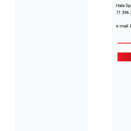
Hala S
71 396 
e-mail: