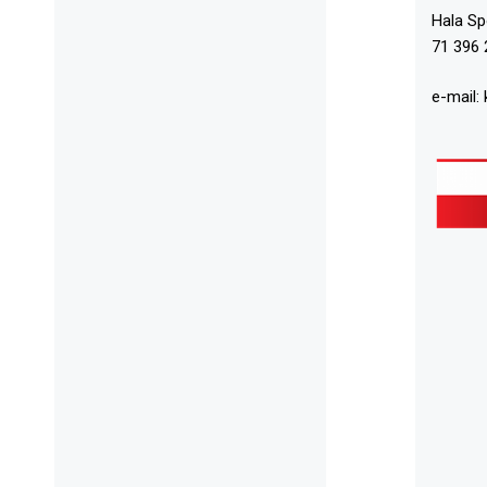
Hala S
71 396 
e-mail: