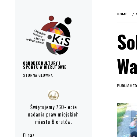
do
Skip
treści
to
HOME
content
So
Wa
OŚRODEK KULTURY I
SPORTU W BIERUTOWIE
STORNA GŁÓWNA
PUBLISHE
Primary
Menu
Świętujemy 760-lecie
nadania praw miejskich
miastu Bierutów.
O nas