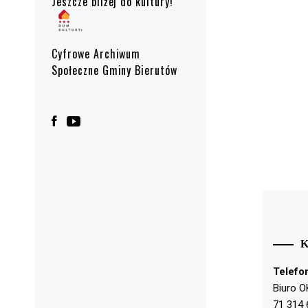
Jeszcze bliżej do kultury!
Cyfrowe Archiwum
Społeczne Gminy Bierutów
Telefo
Biuro O
71 314 