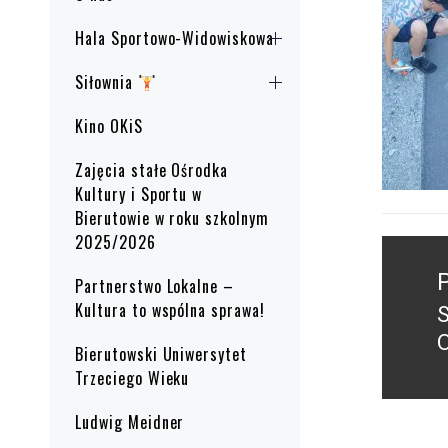
Hala Sportowo-Widowiskowa
Siłownia
Kino OKiS
Zajęcia stałe Ośrodka
Kultury i Sportu w
Bierutowie w roku szkolnym
2025/2026
Nawig
wpisu
Partnerstwo Lokalne –
Kultura to wspólna sprawa!
S
P
Bierutowski Uniwersytet
p
Trzeciego Wieku
Ludwig Meidner