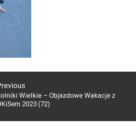
acja
Previous
olniki Wielkie – Objazdowe Wakacje z
revious
OKiSem 2023 (72)
ost: