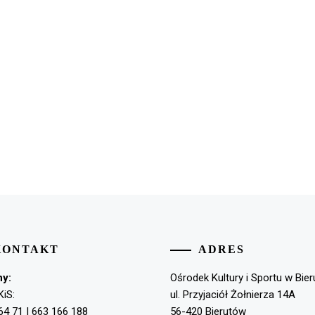
KONTAKT
ADRES
ny:
Ośrodek Kultury i Sportu w Bie
KiS:
ul. Przyjaciół Żołnierza 14A
64 71 | 663 166 188
56-420 Bierutów