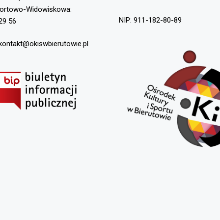
portowo-Widowiskowa:
NIP: 911-182-80-89
29 56
 kontakt@okiswbierutowie.pl