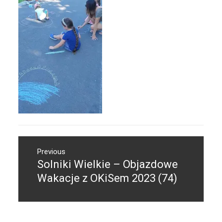
Nawigacja
Previous
wpisu
Solniki Wielkie – Objazdowe
Previous
post:
Wakacje z OKiSem 2023 (74)