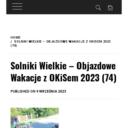
do
treści
Skip
to
HOME
content
SOLNIKI WIELKIE – OBJAZDOWE WAKACJE Z OKISEM 2023
(74)
Solniki Wielkie – Objazdowe
Wakacje z OKiSem 2023 (74)
BY
PUBLISHED ON
9 WRZEŚNIA 2023
OKIS