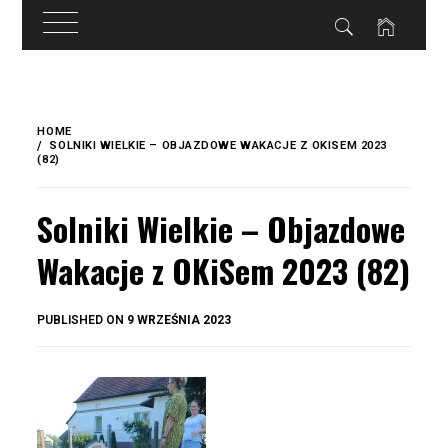
do
treści
Skip
to
HOME
content
SOLNIKI WIELKIE – OBJAZDOWE WAKACJE Z OKISEM 2023
(82)
Solniki Wielkie – Objazdowe
Wakacje z OKiSem 2023 (82)
BY
PUBLISHED ON
9 WRZEŚNIA 2023
OKIS