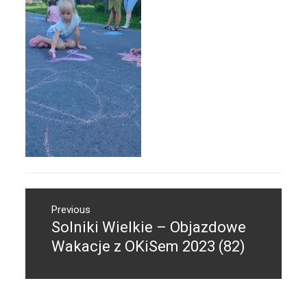
Nawigacja
Previous
wpisu
Solniki Wielkie – Objazdowe
Previous
post:
Wakacje z OKiSem 2023 (82)