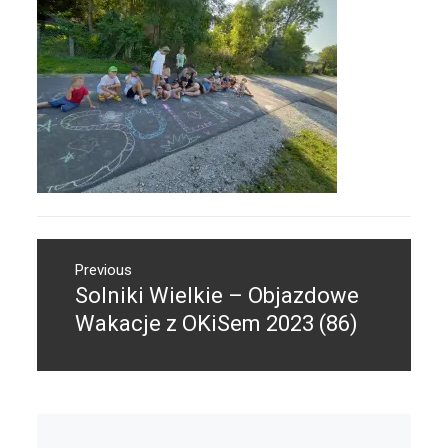
Nawigacja
Previous
wpisu
Solniki Wielkie – Objazdowe
Previous
post:
Wakacje z OKiSem 2023 (86)