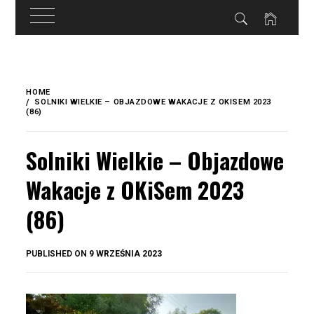
do
treści
Skip
to
HOME
content
SOLNIKI WIELKIE – OBJAZDOWE WAKACJE Z OKISEM 2023
(86)
Solniki Wielkie – Objazdowe
Wakacje z OKiSem 2023
(86)
BY
PUBLISHED ON
9 WRZEŚNIA 2023
OKIS