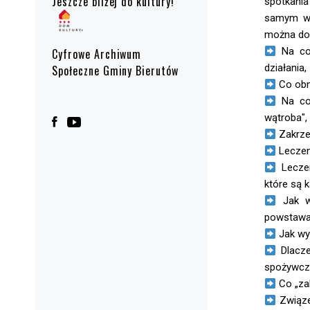
Jeszcze bliżej do kultury!
spotkani
samym w
można dow
Na co 
Cyfrowe Archiwum
działania,
Społeczne Gminy Bierutów
Co obn
Na co 
wątroba",
Zakrze
Leczeni
Leczen
które są 
Jak wy
powstawan
Jak wy
Dlacze
spożywczy
Co „za
Związe