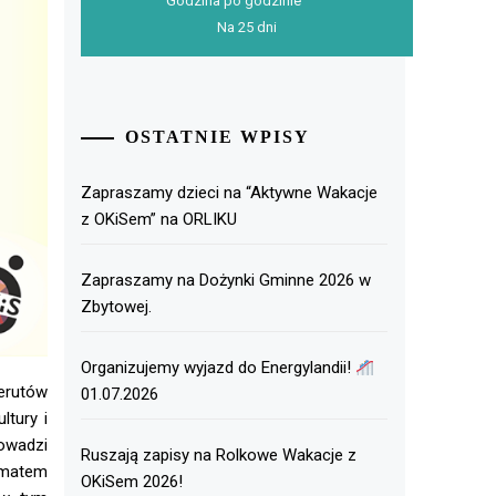
Godzina po godzinie
Na 25 dni
OSTATNIE WPISY
Zapraszamy dzieci na “Aktywne Wakacje
z OKiSem” na ORLIKU
Zapraszamy na Dożynki Gminne 2026 w
Zbytowej.
Organizujemy wyjazd do Energylandii!
ierutów
01.07.2026
tury i
owadzi
Ruszają zapisy na Rolkowe Wakacje z
tematem
OKiSem 2026!