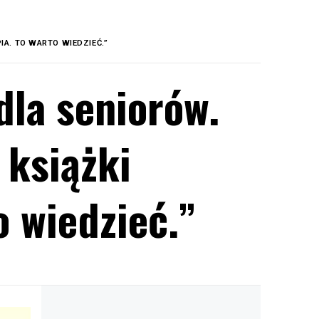
IA. TO WARTO WIEDZIEĆ.”
dla seniorów.
 książki
o wiedzieć.”