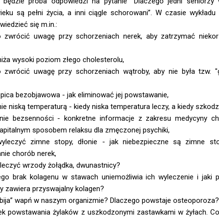
a będzie próba odpowiedzi na pytanie ”Dlaczego jedni seniorzy
ie
ku są pełni życia, a inni ciągle schorowani”. W czasie wykładu
iedzieć się m.in.:
zwrócić uwagę przy schorzeniach nerek, aby zatrzymać niekor
iża wysoki poziom złego cholesterolu,
zwrócić uwagę przy schorzeniach wątroby, aby nie była tzw. "
pica bezobjawowa - jak eliminować jej powstawanie,
e niską temperaturą - kiedy niska temperatura leczy, a kiedy szkodzi
ie bezsenności - konkretne informacje z zakresu medycyny chiń
kapitalnym sposobem relaksu dla zmęczonej psychiki,
leczyć zimne stopy, dłonie - jak niebezpieczne są zimne st
ie chorób nerek,
leczyć wrzody żołądka, dwunastnicy?
go brak kolagenu w stawach uniemożliwia ich wyleczenie i jaki p
 zawiera przyswajalny kolagen?
bija” wapń w naszym organizmie? Dlaczego powstaje osteoporoza
k powstawania żylaków z uszkodzonymi zastawkami w żyłach. C