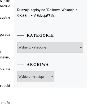
 w tym
 będzie
Ruszają zapisy na “Rolkowe Wakacje z
OKiSEm – V Edycja!”!
zystne
gorąca
KATEGORIE
Kategorie
,
skiej,
ARCHIWA
opy na
Archiwa
rodukt
?
o może