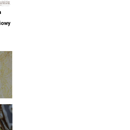
a
iowy