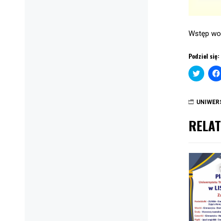
Wstęp wo
Podziel się:
Click
to
share
on
Twitte
UNIWER
(Open
in
new
RELAT
windo