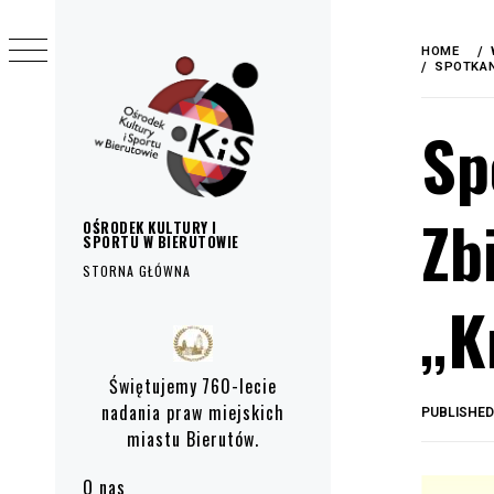
do
Skip
treści
to
HOME
content
SPOTKAN
Sp
Zb
OŚRODEK KULTURY I
SPORTU W BIERUTOWIE
STORNA GŁÓWNA
„K
Primary
Menu
Świętujemy 760-lecie
nadania praw miejskich
PUBLISHE
miastu Bierutów.
O nas