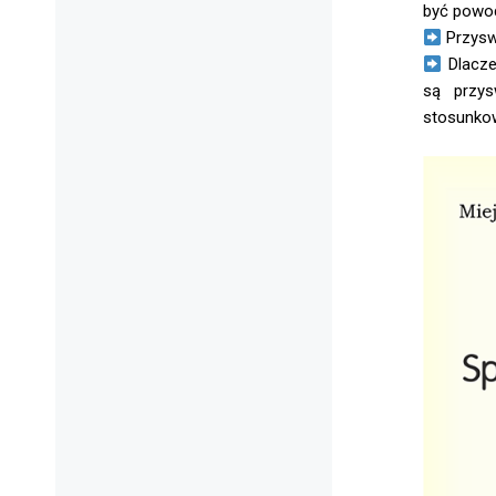
być powo
Przyswa
Dlaczeg
są przy
stosunkow