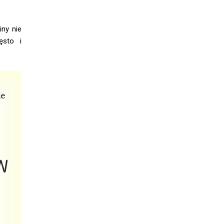
iny nie
ęsto i