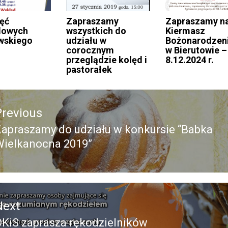
jęć
Zapraszamy
Zapraszamy n
dowych
wszystkich do
Kiermasz
wskiego
udziału w
Bożonarodzen
corocznym
w Bierutowie –
przeglądzie kolęd i
8.12.2024 r.
pastorałek
acja
Previous
apraszamy do udziału w konkursie “Babka
revious
Wielkanocna 2019”
ost:
Next
KiS zaprasza rękodzielników
Next