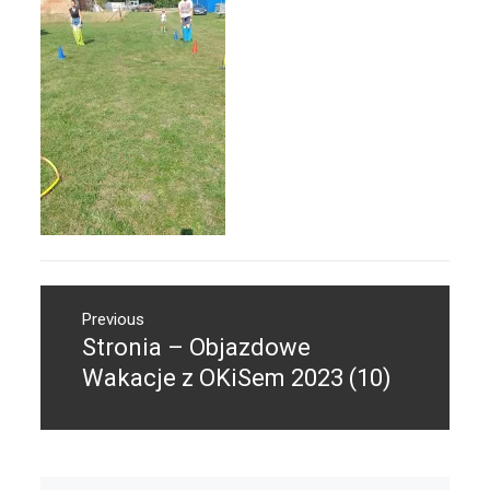
Nawigacja
Previous
wpisu
Stronia – Objazdowe
Previous
post:
Wakacje z OKiSem 2023 (10)