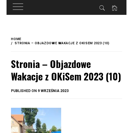
do
treści
Skip
to
HOME
content
STRONIA – OBJAZDOWE WAKACJE Z OKISEM 2023 (10)
Stronia – Objazdowe
Wakacje z OKiSem 2023 (10)
BY
PUBLISHED ON
9 WRZEŚNIA 2023
OKIS