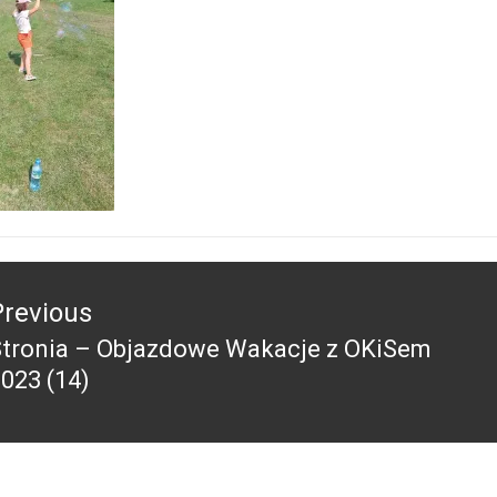
acja
Previous
Stronia – Objazdowe Wakacje z OKiSem
revious
023 (14)
ost: