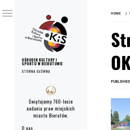
do
Skip
treści
to
HOME
content
St
OK
OŚRODEK KULTURY I
SPORTU W BIERUTOWIE
STORNA GŁÓWNA
PUBLISHE
Primary
Menu
Świętujemy 760-lecie
nadania praw miejskich
miastu Bierutów.
O nas