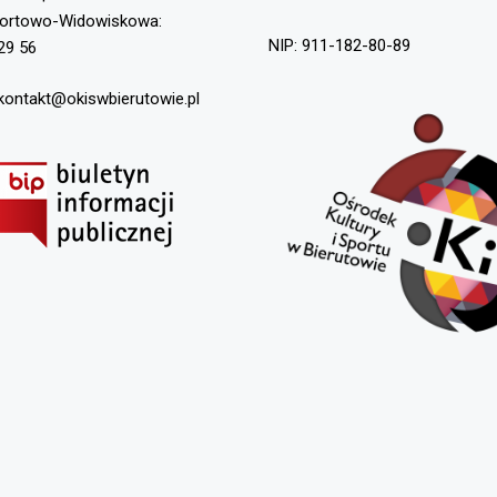
portowo-Widowiskowa:
NIP: 911-182-80-89
29 56
 kontakt@okiswbierutowie.pl