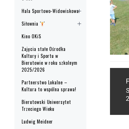
Hala Sportowo-Widowiskowa
Siłownia
Kino OKiS
Zajęcia stałe Ośrodka
Kultury i Sportu w
Bierutowie w roku szkolnym
2025/2026
Nawig
wpisu
Partnerstwo Lokalne –
Kultura to wspólna sprawa!
P
2
Bierutowski Uniwersytet
p
Trzeciego Wieku
Ludwig Meidner