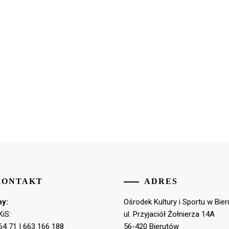
KONTAKT
ADRES
ny:
Ośrodek Kultury i Sportu w Bie
KiS:
ul. Przyjaciół Żołnierza 14A
64 71 | 663 166 188
56-420 Bierutów