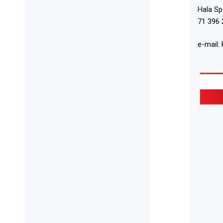
Hala S
71 396 
e-mail: