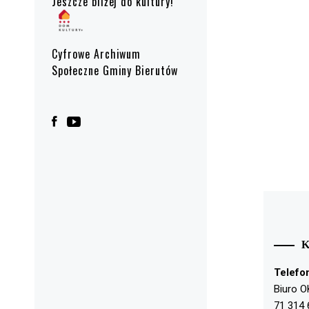
Jeszcze bliżej do kultury!
Cyfrowe Archiwum
Społeczne Gminy Bierutów
Telefo
Biuro O
71 314 