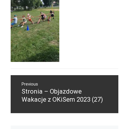
Nawigacja
Previous
wpisu
Stronia – Objazdowe
Previous
post:
Wakacje z OKiSem 2023 (27)