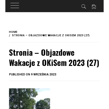
do
treści
Skip
to
HOME
content
STRONIA – OBJAZDOWE WAKACJE Z OKISEM 2023 (27)
Stronia – Objazdowe
Wakacje z OKiSem 2023 (27)
BY
PUBLISHED ON
9 WRZEŚNIA 2023
OKIS