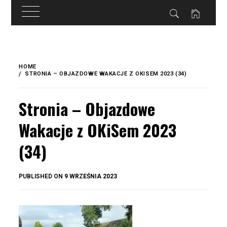
do
treści
Skip
to
HOME
content
STRONIA – OBJAZDOWE WAKACJE Z OKISEM 2023 (34)
Stronia – Objazdowe
Wakacje z OKiSem 2023
(34)
BY
PUBLISHED ON
9 WRZEŚNIA 2023
OKIS