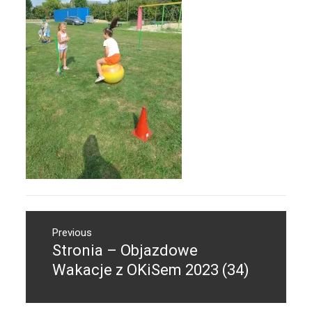
Nawigacja
Previous
wpisu
Stronia – Objazdowe
Previous
post:
Wakacje z OKiSem 2023 (34)