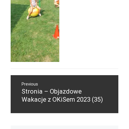
Nawigacja
Previous
wpisu
Stronia – Objazdowe
Previous
post:
Wakacje z OKiSem 2023 (35)