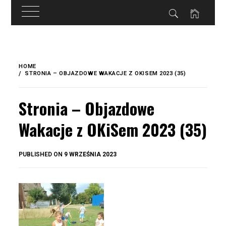
do
treści
Skip
to
HOME
content
STRONIA – OBJAZDOWE WAKACJE Z OKISEM 2023 (35)
Stronia – Objazdowe
Wakacje z OKiSem 2023 (35)
BY
PUBLISHED ON
9 WRZEŚNIA 2023
OKIS