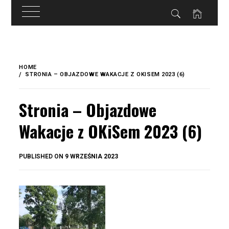
do
treści
Skip
to
HOME
content
STRONIA – OBJAZDOWE WAKACJE Z OKISEM 2023 (6)
Stronia – Objazdowe
Wakacje z OKiSem 2023 (6)
BY
PUBLISHED ON
9 WRZEŚNIA 2023
OKIS