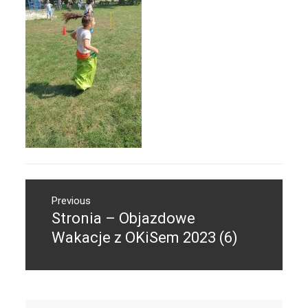
Nawigacja
Previous
wpisu
Stronia – Objazdowe
Previous
post:
Wakacje z OKiSem 2023 (6)