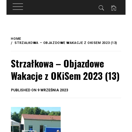
do
treści
Skip
to
HOME
content
STRZAŁKOWA – OBJAZDOWE WAKACJE Z OKISEM 2023 (13)
Strzałkowa – Objazdowe
Wakacje z OKiSem 2023 (13)
BY
PUBLISHED ON
9 WRZEŚNIA 2023
OKIS