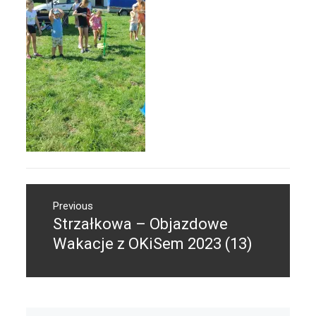
Nawigacja
Previous
wpisu
Strzałkowa – Objazdowe
Previous
post:
Wakacje z OKiSem 2023 (13)