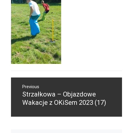
Nawigacja
Previous
wpisu
Strzałkowa – Objazdowe
Previous
post:
Wakacje z OKiSem 2023 (17)