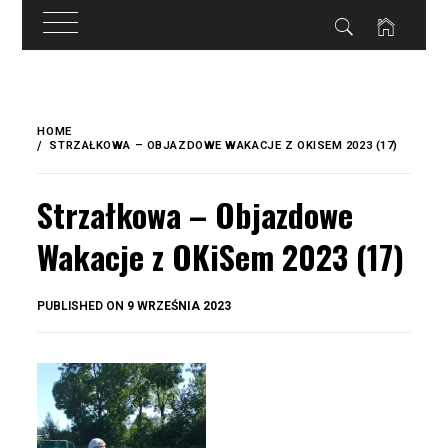
do
treści
Skip
to
HOME
content
STRZAŁKOWA – OBJAZDOWE WAKACJE Z OKISEM 2023 (17)
Strzałkowa – Objazdowe
Wakacje z OKiSem 2023 (17)
BY
PUBLISHED ON
9 WRZEŚNIA 2023
OKIS