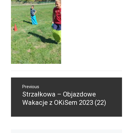
Nawigacja
Previous
wpisu
Strzałkowa – Objazdowe
Previous
post:
Wakacje z OKiSem 2023 (22)