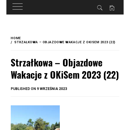
do
treści
Skip
to
HOME
content
STRZAŁKOWA – OBJAZDOWE WAKACJE Z OKISEM 2023 (22)
Strzałkowa – Objazdowe
Wakacje z OKiSem 2023 (22)
BY
PUBLISHED ON
9 WRZEŚNIA 2023
OKIS