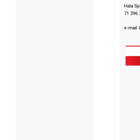
Hala S
71 396 
e-mail: