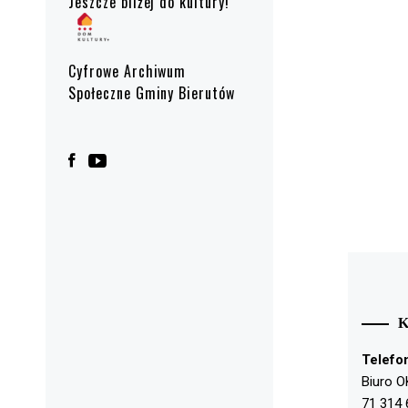
Jeszcze bliżej do kultury!
Cyfrowe Archiwum
Społeczne Gminy Bierutów
Telefo
Biuro O
71 314 