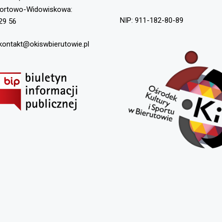
portowo-Widowiskowa:
NIP: 911-182-80-89
29 56
 kontakt@okiswbierutowie.pl