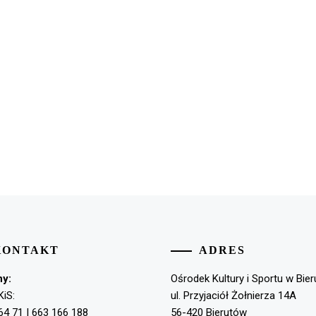
KONTAKT
ADRES
ny:
Ośrodek Kultury i Sportu w Bie
KiS:
ul. Przyjaciół Żołnierza 14A
64 71 | 663 166 188
56-420 Bierutów