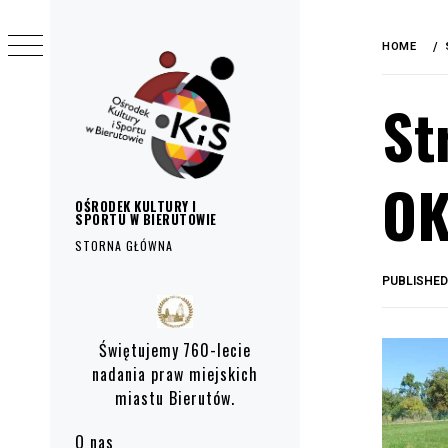
do
Skip
treści
to
HOME
content
St
OK
OŚRODEK KULTURY I
SPORTU W BIERUTOWIE
STORNA GŁÓWNA
PUBLISHE
Primary
Menu
Świętujemy 760-lecie
nadania praw miejskich
miastu Bierutów.
O nas