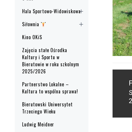
Hala Sportowo-Widowiskowa
Siłownia
Kino OKiS
Zajęcia stałe Ośrodka
Kultury i Sportu w
Bierutowie w roku szkolnym
2025/2026
Nawig
wpisu
Partnerstwo Lokalne –
Kultura to wspólna sprawa!
P
2
Bierutowski Uniwersytet
p
Trzeciego Wieku
Ludwig Meidner