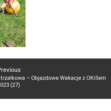
acja
Previous
Strzałkowa – Objazdowe Wakacje z OKiSem
revious
023 (27)
ost: