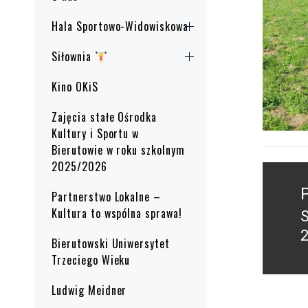
Hala Sportowo-Widowiskowa
Siłownia
Kino OKiS
Zajęcia stałe Ośrodka
Kultury i Sportu w
Bierutowie w roku szkolnym
2025/2026
Nawig
wpisu
Partnerstwo Lokalne –
Kultura to wspólna sprawa!
P
2
Bierutowski Uniwersytet
p
Trzeciego Wieku
Ludwig Meidner