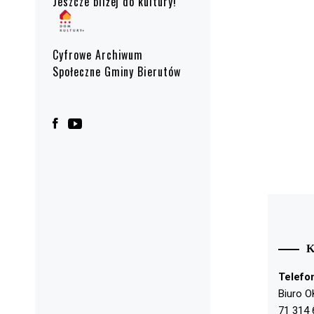
Jeszcze bliżej do kultury!
Cyfrowe Archiwum
Społeczne Gminy Bierutów
Telefo
Biuro O
71 314 