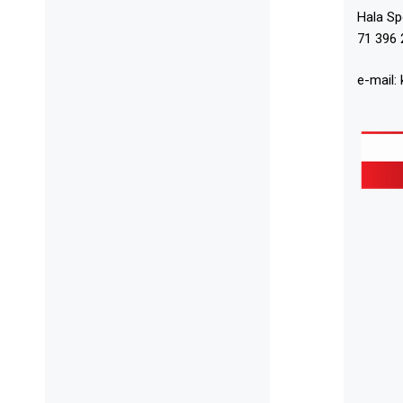
Hala S
71 396 
e-mail: