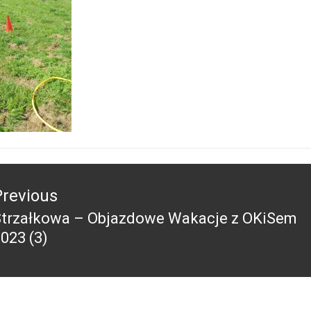
acja
Previous
Strzałkowa – Objazdowe Wakacje z OKiSem
revious
023 (3)
ost: