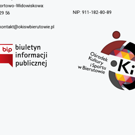
portowo-Widowiskowa:
NIP: 911-182-80-89
29 56
 kontakt@okiswbierutowie.pl