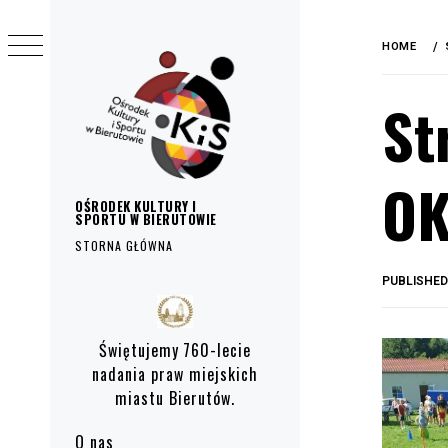
do
Skip
treści
to
HOME
content
St
OK
OŚRODEK KULTURY I
SPORTU W BIERUTOWIE
STORNA GŁÓWNA
PUBLISHE
Primary
Menu
Świętujemy 760-lecie
nadania praw miejskich
miastu Bierutów.
O nas