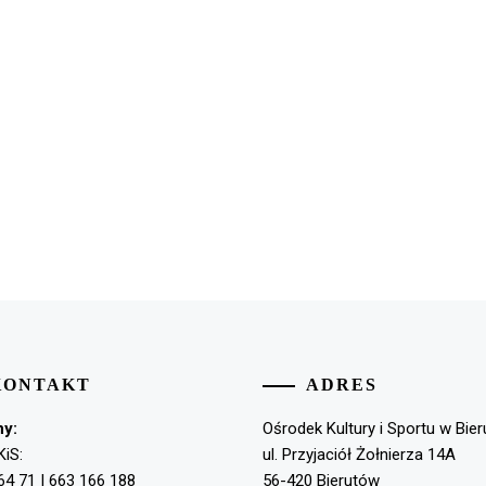
KONTAKT
ADRES
ny:
Ośrodek Kultury i Sportu w Bie
KiS:
ul. Przyjaciół Żołnierza 14A
64 71 | 663 166 188
56-420 Bierutów