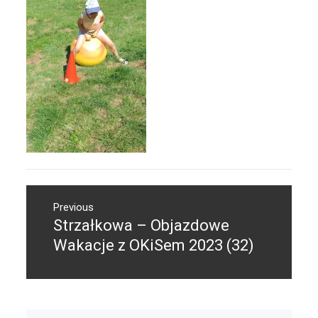
Nawigacja
Previous
wpisu
Strzałkowa – Objazdowe
Previous
post:
Wakacje z OKiSem 2023 (32)