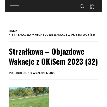
do
treści
Skip
to
HOME
content
STRZAŁKOWA – OBJAZDOWE WAKACJE Z OKISEM 2023 (32)
Strzałkowa – Objazdowe
Wakacje z OKiSem 2023 (32)
BY
PUBLISHED ON
9 WRZEŚNIA 2023
OKIS