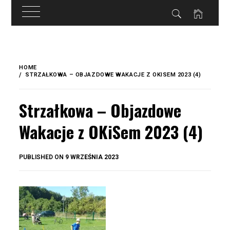
do
treści
Skip
to
HOME
content
STRZAŁKOWA – OBJAZDOWE WAKACJE Z OKISEM 2023 (4)
Strzałkowa – Objazdowe
Wakacje z OKiSem 2023 (4)
BY
PUBLISHED ON
9 WRZEŚNIA 2023
OKIS