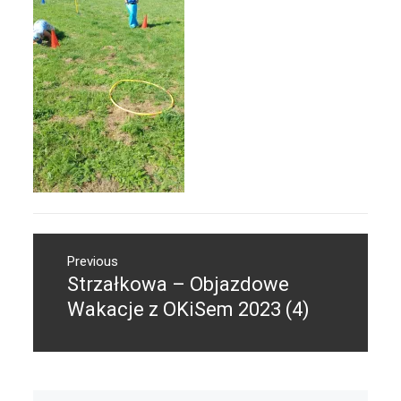
Nawigacja
Previous
wpisu
Strzałkowa – Objazdowe
Previous
post:
Wakacje z OKiSem 2023 (4)