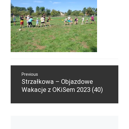
Nawigacja
Previous
wpisu
Strzałkowa – Objazdowe
Previous
post:
Wakacje z OKiSem 2023 (40)