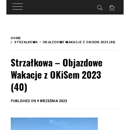
do
treści
Skip
to
HOME
content
STRZAŁKOWA – OBJAZDOWE WAKACJE Z OKISEM 2023 (40)
Strzałkowa – Objazdowe
Wakacje z OKiSem 2023
(40)
BY
PUBLISHED ON
9 WRZEŚNIA 2023
OKIS