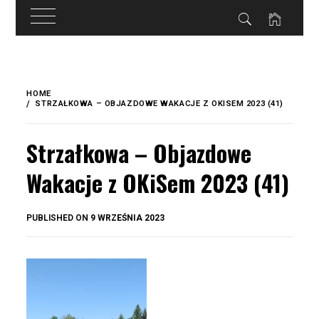
do
treści
Skip
to
HOME
content
STRZAŁKOWA – OBJAZDOWE WAKACJE Z OKISEM 2023 (41)
Strzałkowa – Objazdowe
Wakacje z OKiSem 2023 (41)
BY
PUBLISHED ON
9 WRZEŚNIA 2023
OKIS