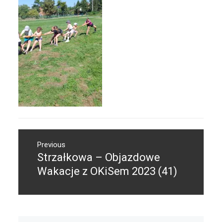
Nawigacja
Previous
wpisu
Strzałkowa – Objazdowe
Previous
post:
Wakacje z OKiSem 2023 (41)