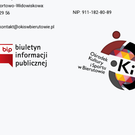
portowo-Widowiskowa:
NIP: 911-182-80-89
29 56
 kontakt@okiswbierutowie.pl