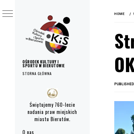
do
Skip
treści
to
HOME
content
St
OK
OŚRODEK KULTURY I
SPORTU W BIERUTOWIE
STORNA GŁÓWNA
PUBLISHE
Primary
Menu
Świętujemy 760-lecie
nadania praw miejskich
miastu Bierutów.
O nas