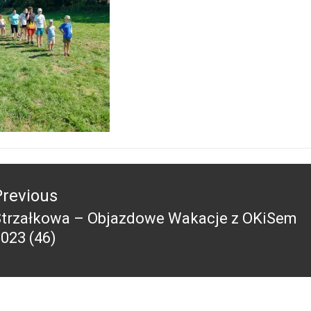
acja
Previous
Strzałkowa – Objazdowe Wakacje z OKiSem
revious
023 (46)
ost: