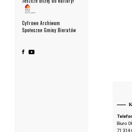
Jeszcze bliżej do kultury!
Cyfrowe Archiwum
Społeczne Gminy Bierutów
Telefo
Biuro O
71 314 