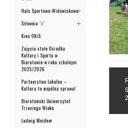
Hala Sportowo-Widowiskowa
Siłownia
Kino OKiS
Zajęcia stałe Ośrodka
Kultury i Sportu w
Bierutowie w roku szkolnym
2025/2026
Nawig
wpisu
Partnerstwo Lokalne –
Kultura to wspólna sprawa!
P
2
Bierutowski Uniwersytet
p
Trzeciego Wieku
Ludwig Meidner