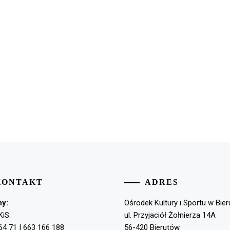
KONTAKT
ADRES
ny:
Ośrodek Kultury i Sportu w Bie
KiS:
ul. Przyjaciół Żołnierza 14A
64 71 | 663 166 188
56-420 Bierutów