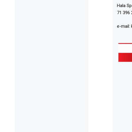
Hala S
71 396 
e-mail: