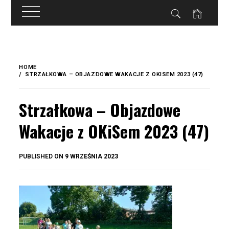
do
treści
Skip
to
HOME
content
STRZAŁKOWA – OBJAZDOWE WAKACJE Z OKISEM 2023 (47)
Strzałkowa – Objazdowe
Wakacje z OKiSem 2023 (47)
BY
PUBLISHED ON
9 WRZEŚNIA 2023
OKIS