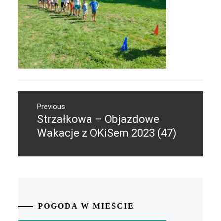
Nawigacja
Previous
wpisu
Strzałkowa – Objazdowe
Previous
post:
Wakacje z OKiSem 2023 (47)
POGODA W MIEŚCIE