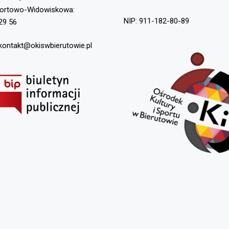
portowo-Widowiskowa:
NIP: 911-182-80-89
29 56
 kontakt@okiswbierutowie.pl