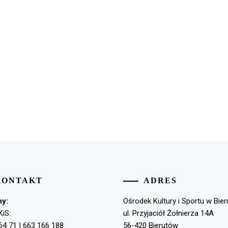
KONTAKT
ADRES
ny:
Ośrodek Kultury i Sportu w Bie
KiS:
ul. Przyjaciół Żołnierza 14A
64 71 | 663 166 188
56-420 Bierutów