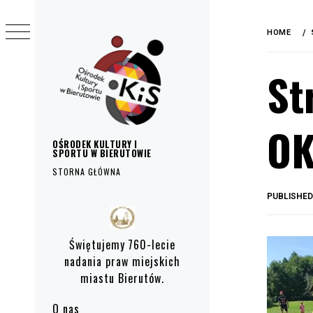
do
Skip
treści
to
HOME
content
St
OK
OŚRODEK KULTURY I
SPORTU W BIERUTOWIE
STORNA GŁÓWNA
PUBLISHE
Primary
Menu
Świętujemy 760-lecie
nadania praw miejskich
miastu Bierutów.
O nas