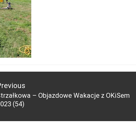
acja
Previous
Strzałkowa – Objazdowe Wakacje z OKiSem
revious
023 (54)
ost: