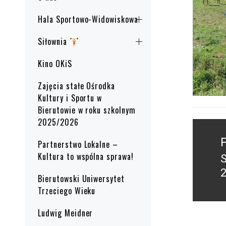
Hala Sportowo-Widowiskowa
Siłownia
Kino OKiS
Zajęcia stałe Ośrodka
Kultury i Sportu w
Bierutowie w roku szkolnym
2025/2026
Nawig
wpisu
Partnerstwo Lokalne –
Kultura to wspólna sprawa!
P
2
Bierutowski Uniwersytet
p
Trzeciego Wieku
Ludwig Meidner