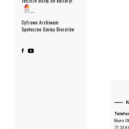
Jeszcze bliżej do kultury!
Cyfrowe Archiwum
Społeczne Gminy Bierutów
Telefo
Biuro O
71 314 