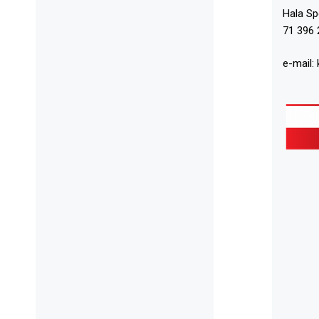
Hala S
71 396 
e-mail: