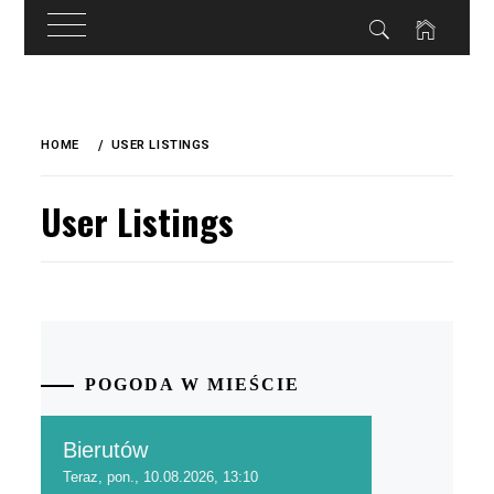
do
treści
Skip
to
HOME
USER LISTINGS
content
User Listings
POGODA W MIEŚCIE