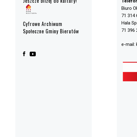
Jeszcze bliżej do kultury!
Telefo
Biuro O
71 314 
Hala S
Cyfrowe Archiwum
71 396 
Społeczne Gminy Bierutów
e-mail: