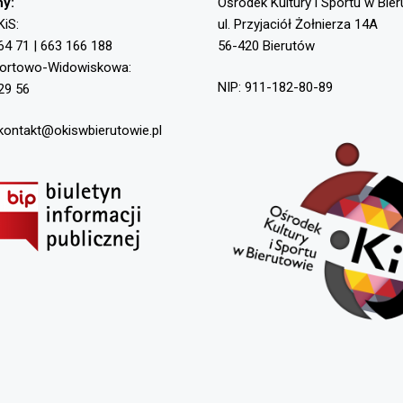
ny:
Ośrodek Kultury i Sportu w Bie
KiS:
ul. Przyjaciół Żołnierza 14A
64 71 | 663 166 188
56-420 Bierutów
portowo-Widowiskowa:
NIP: 911-182-80-89
29 56
 kontakt@okiswbierutowie.pl