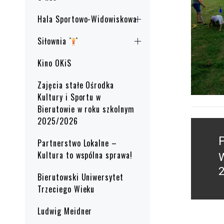
Hala Sportowo-Widowiskowa
Siłownia
Kino OKiS
Zajęcia stałe Ośrodka
Kultury i Sportu w
Bierutowie w roku szkolnym
2025/2026
Nawig
wpisu
Partnerstwo Lokalne –
Kultura to wspólna sprawa!
P
2
Bierutowski Uniwersytet
p
Trzeciego Wieku
Ludwig Meidner