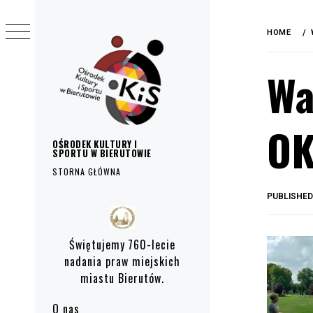
do
Skip
treści
to
HOME
content
Wa
OK
OŚRODEK KULTURY I
SPORTU W BIERUTOWIE
STORNA GŁÓWNA
PUBLISHE
Primary
Menu
Świętujemy 760-lecie
nadania praw miejskich
miastu Bierutów.
O nas