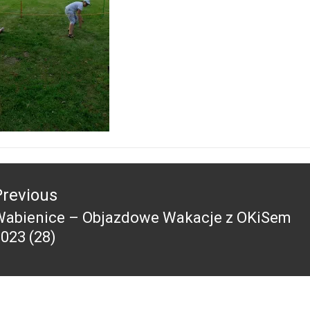
acja
Previous
Wabienice – Objazdowe Wakacje z OKiSem
revious
023 (28)
ost: