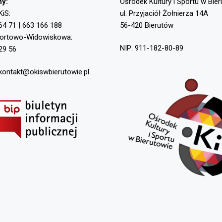
ny:
Ośrodek Kultury i Sportu w Bie
KiS:
ul. Przyjaciół Żołnierza 14A
64 71 | 663 166 188
56-420 Bierutów
portowo-Widowiskowa:
NIP: 911-182-80-89
29 56
 kontakt@okiswbierutowie.pl