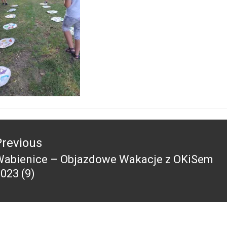
acja
Previous
Wabienice – Objazdowe Wakacje z OKiSem
revious
023 (9)
ost: