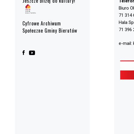
Jeszcze bliżej do kultury!
Telefo
Biuro O
71 314 
Hala S
Cyfrowe Archiwum
71 396 
Społeczne Gminy Bierutów
e-mail: