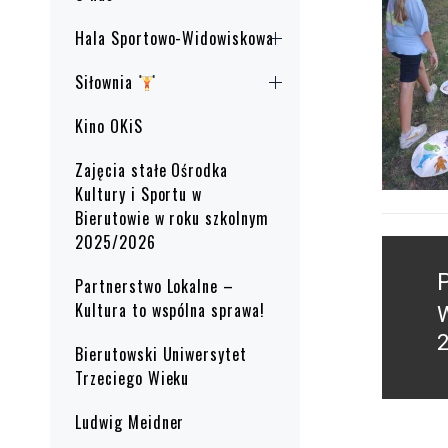
Hala Sportowo-Widowiskowa
Siłownia
Kino OKiS
Zajęcia stałe Ośrodka
Kultury i Sportu w
Bierutowie w roku szkolnym
2025/2026
Nawig
wpisu
Partnerstwo Lokalne –
Kultura to wspólna sprawa!
P
2
Bierutowski Uniwersytet
p
Trzeciego Wieku
Ludwig Meidner