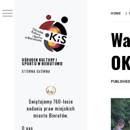
do
Skip
treści
to
HOME
content
Wa
OK
OŚRODEK KULTURY I
SPORTU W BIERUTOWIE
STORNA GŁÓWNA
PUBLISHE
Primary
Menu
Świętujemy 760-lecie
nadania praw miejskich
miastu Bierutów.
O nas