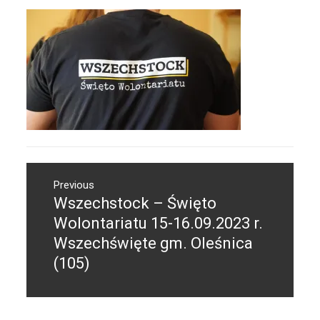
Nawigacja
Previous
wpisu
Wszechstock – Święto
Previous
post:
Wolontariatu 15-16.09.2023 r.
Wszechświęte gm. Oleśnica
(105)