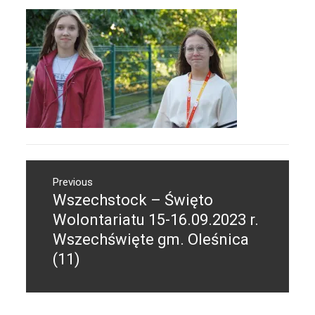
Nawigacja
Previous
wpisu
Wszechstock – Święto
Previous
post:
Wolontariatu 15-16.09.2023 r.
Wszechświęte gm. Oleśnica
(11)