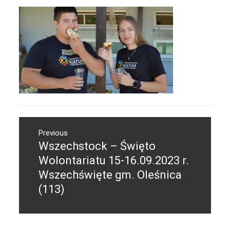
Nawigacja
Previous
wpisu
Wszechstock – Święto
Previous
post:
Wolontariatu 15-16.09.2023 r.
Wszechświęte gm. Oleśnica
(113)