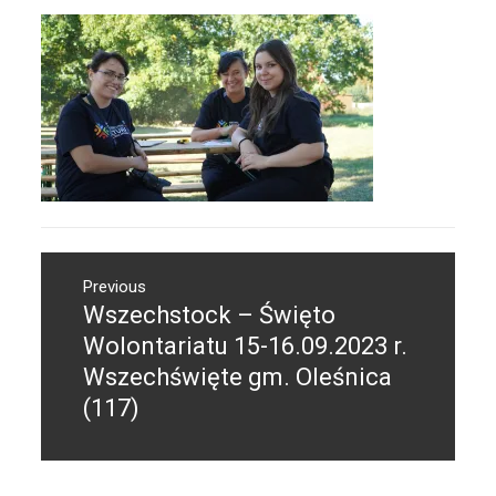
Nawigacja
Previous
wpisu
Wszechstock – Święto
Previous
post:
Wolontariatu 15-16.09.2023 r.
Wszechświęte gm. Oleśnica
(117)