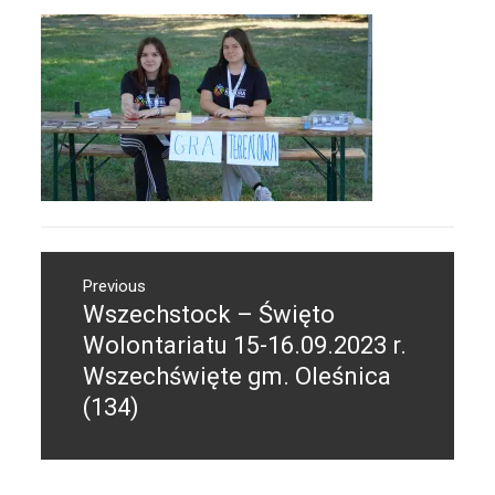
Nawigacja
Previous
wpisu
Wszechstock – Święto
Previous
post:
Wolontariatu 15-16.09.2023 r.
Wszechświęte gm. Oleśnica
(134)